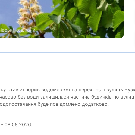
івські каштани
ку стався порив водомережі на перехресті вулиць Буз
мчасово без води залишилася частина будинків по вулиц
водопостачання буде повідомлено додатково.
- 08.08.2026.