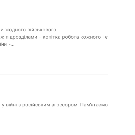
ити жодного військового
ж підрозділами – копітка робота кожного і є
їни -…
 у вiйнi з російським агресором. Пам’ятаємо