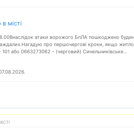
в місті
08.00Внаслідок атаки ворожого БпЛА пошкоджено будин
аждалих.Нагадую про першочергові кроки, якщо житло 
- 101 або 0663273062 - (черговий) Синельниківське…
7.08.2026.
ІСТІ